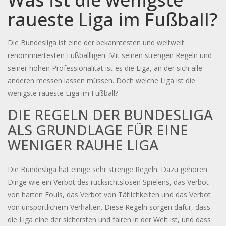
raueste Liga im Fußball?
Die Bundesliga ist eine der bekanntesten und weltweit
renommiertesten Fußballligen. Mit seinen strengen Regeln und
seiner hohen Professionalität ist es die Liga, an der sich alle
anderen messen lassen müssen. Doch welche Liga ist die
wenigste raueste Liga im Fußball?
DIE REGELN DER BUNDESLIGA
ALS GRUNDLAGE FÜR EINE
WENIGER RAUHE LIGA
Die Bundesliga hat einige sehr strenge Regeln. Dazu gehören
Dinge wie ein Verbot des rücksichtslosen Spielens, das Verbot
von harten Fouls, das Verbot von Tätlichkeiten und das Verbot
von unsportlichem Verhalten. Diese Regeln sorgen dafür, dass
die Liga eine der sichersten und fairen in der Welt ist, und dass