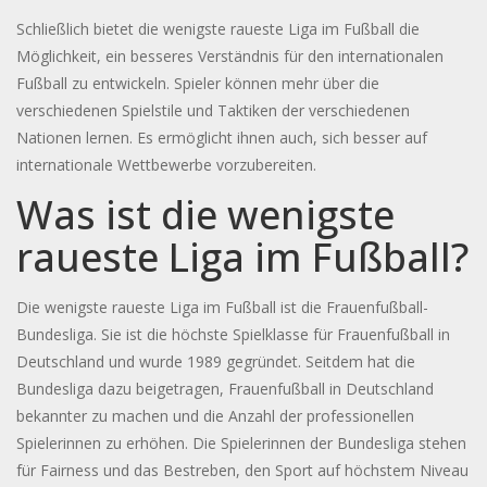
Schließlich bietet die wenigste raueste Liga im Fußball die
Möglichkeit, ein besseres Verständnis für den internationalen
Fußball zu entwickeln. Spieler können mehr über die
verschiedenen Spielstile und Taktiken der verschiedenen
Nationen lernen. Es ermöglicht ihnen auch, sich besser auf
internationale Wettbewerbe vorzubereiten.
Was ist die wenigste
raueste Liga im Fußball?
Die wenigste raueste Liga im Fußball ist die Frauenfußball-
Bundesliga. Sie ist die höchste Spielklasse für Frauenfußball in
Deutschland und wurde 1989 gegründet. Seitdem hat die
Bundesliga dazu beigetragen, Frauenfußball in Deutschland
bekannter zu machen und die Anzahl der professionellen
Spielerinnen zu erhöhen. Die Spielerinnen der Bundesliga stehen
für Fairness und das Bestreben, den Sport auf höchstem Niveau