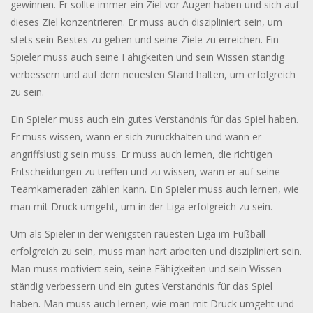
gewinnen. Er sollte immer ein Ziel vor Augen haben und sich auf
dieses Ziel konzentrieren. Er muss auch diszipliniert sein, um
stets sein Bestes zu geben und seine Ziele zu erreichen. Ein
Spieler muss auch seine Fähigkeiten und sein Wissen ständig
verbessern und auf dem neuesten Stand halten, um erfolgreich
zu sein.
Ein Spieler muss auch ein gutes Verständnis für das Spiel haben.
Er muss wissen, wann er sich zurückhalten und wann er
angriffslustig sein muss. Er muss auch lernen, die richtigen
Entscheidungen zu treffen und zu wissen, wann er auf seine
Teamkameraden zählen kann. Ein Spieler muss auch lernen, wie
man mit Druck umgeht, um in der Liga erfolgreich zu sein.
Um als Spieler in der wenigsten rauesten Liga im Fußball
erfolgreich zu sein, muss man hart arbeiten und diszipliniert sein.
Man muss motiviert sein, seine Fähigkeiten und sein Wissen
ständig verbessern und ein gutes Verständnis für das Spiel
haben. Man muss auch lernen, wie man mit Druck umgeht und