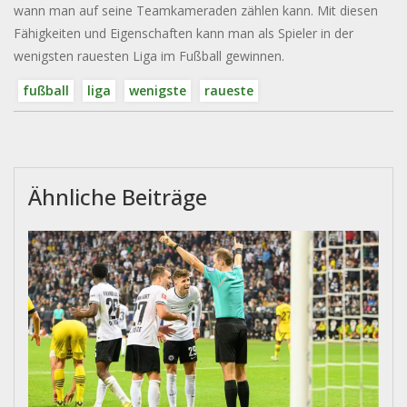
wann man auf seine Teamkameraden zählen kann. Mit diesen
Fähigkeiten und Eigenschaften kann man als Spieler in der
wenigsten rauesten Liga im Fußball gewinnen.
fußball
liga
wenigste
raueste
Ähnliche Beiträge