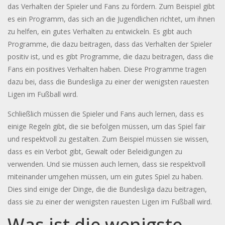
das Verhalten der Spieler und Fans zu fördern. Zum Beispiel gibt
es ein Programm, das sich an die Jugendlichen richtet, um ihnen
zu helfen, ein gutes Verhalten zu entwickeln. Es gibt auch
Programme, die dazu beitragen, dass das Verhalten der Spieler
positiv ist, und es gibt Programme, die dazu beitragen, dass die
Fans ein positives Verhalten haben. Diese Programme tragen
dazu bei, dass die Bundesliga zu einer der wenigsten rauesten
Ligen im Fußball wird.
Schließlich müssen die Spieler und Fans auch lernen, dass es
einige Regeln gibt, die sie befolgen müssen, um das Spiel fair
und respektvoll zu gestalten. Zum Beispiel müssen sie wissen,
dass es ein Verbot gibt, Gewalt oder Beleidigungen zu
verwenden. Und sie müssen auch lernen, dass sie respektvoll
miteinander umgehen müssen, um ein gutes Spiel zu haben.
Dies sind einige der Dinge, die die Bundesliga dazu beitragen,
dass sie zu einer der wenigsten rauesten Ligen im Fußball wird.
Was ist die wenigste