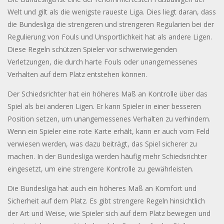
Welt und gilt als die wenigste raueste Liga. Dies liegt daran, dass
die Bundesliga die strengeren und strengeren Regularien bei der
Regulierung von Fouls und Unsportlichkeit hat als andere Ligen.
Diese Regeln schützen Spieler vor schwerwiegenden
Verletzungen, die durch harte Fouls oder unangemessenes
Verhalten auf dem Platz entstehen können.
Der Schiedsrichter hat ein höheres Maß an Kontrolle über das
Spiel als bei anderen Ligen. Er kann Spieler in einer besseren
Position setzen, um unangemessenes Verhalten zu verhindern.
Wenn ein Spieler eine rote Karte erhält, kann er auch vom Feld
verwiesen werden, was dazu beiträgt, das Spiel sicherer zu
machen. In der Bundesliga werden häufig mehr Schiedsrichter
eingesetzt, um eine strengere Kontrolle zu gewährleisten.
Die Bundesliga hat auch ein höheres Maß an Komfort und
Sicherheit auf dem Platz. Es gibt strengere Regeln hinsichtlich
der Art und Weise, wie Spieler sich auf dem Platz bewegen und