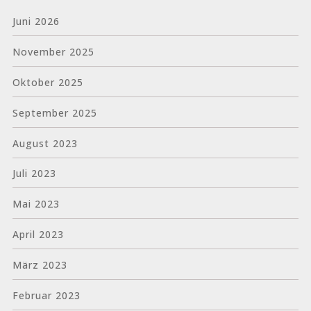
Juni 2026
November 2025
Oktober 2025
September 2025
August 2023
Juli 2023
Mai 2023
April 2023
März 2023
Februar 2023