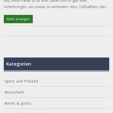
hey, keine Panik! Es ist eher selten und es gibt viele
Vorkehrungen, um sowas zu verhindern. Also, Fußballfans, bleibt
positiv und genießt das Spiel!
Mehr anzeigen
Kategorien
Sport und Freizeit
Wirtschaft
Recht & Justiz