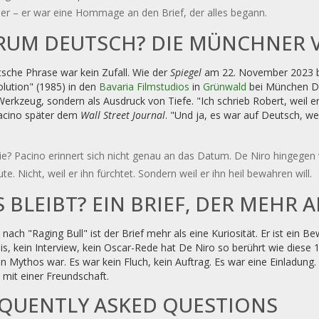
ller – er war eine Hommage an den Brief, der alles begann.
UM DEUTSCH? DIE MÜNCHNER 
sche Phrase war kein Zufall. Wie der
Spiegel
am 22. November 2023 be
lution" (1985) in den
Bavaria Filmstudios
in
Grünwald
bei München Deu
Werkzeug, sondern als Ausdruck von Tiefe. "Ich schrieb Robert, weil er
acino später dem
Wall Street Journal
. "Und ja, es war auf Deutsch, wei
ie? Pacino erinnert sich nicht genau an das Datum. De Niro hingegen w
ute. Nicht, weil er ihn fürchtet. Sondern weil er ihn heil bewahren will.
 BLEIBT? EIN BRIEF, DER MEHR 
 nach "Raging Bull" ist der Brief mehr als eine Kuriosität. Er ist ein 
is, kein Interview, kein Oscar-Rede hat De Niro so berührt wie dies
n Mythos war. Es war kein Fluch, kein Auftrag. Es war eine Einladung
mit einer Freundschaft.
QUENTLY ASKED QUESTIONS