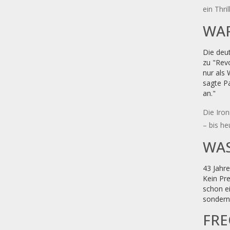
ein Thri
WAR
Die deut
zu "Revo
nur als 
sagte P
an."
Die Iron
– bis he
WAS
43 Jahre
Kein Pre
schon ei
sondern 
FRE