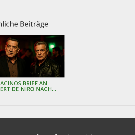
liche Beiträge
PACINOS BRIEF AN
ERT DE NIRO NACH
GING BULL" ENTHÜLLT:
H BIN IMMER NOCH
RWÄLTIGT"