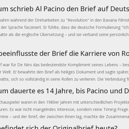
m schrieb Al Pacino den Brief auf Deut
nahm während der Dreharbeiten zu "Revolution" in den Bavaria Film
der Sprache fasziniert. Er fühlte, dass die deutsche Formulierung "Ic
tte als die englische Übersetzung – und sie verband seine persönlich
beeinflusste der Brief die Karriere von R
ef war für De Niro das bedeutendste Kompliment seines Lebens – bes
r Welt. Er bewahrte den Brief als heiliges Dokument und sagte später,
ätte, sich so vollständig in seine Rollen zu verlieren. Die Verbindung
m dauerte es 14 Jahre, bis Pacino und 
hauspieler waren in den 1980er Jahren mit unterschiedlichen Projekt
ren. Es war nicht mangelndes Interesse, sondern reine Timing-Frage.
rmine – und der Brief, der zwischen ihnen lag, machte die Zusammena
efindet sich der Originalbrief heute?