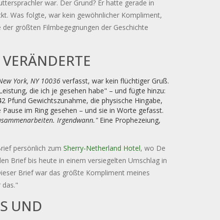
ttersprachler war. Der Grund? Er hatte gerade in
ckt. Was folgte, war kein gewöhnlicher Kompliment,
ne der größten Filmbegegnungen der Geschichte
E VERÄNDERTE
New York, NY 10036
verfasst, war kein flüchtiger Gruß.
Leistung, die ich je gesehen habe" – und fügte hinzu:
ie 42 Pfund Gewichtszunahme, die physische Hingabe,
de Pause im Ring gesehen – und sie in Worte gefasst.
zusammenarbeiten. Irgendwann."
Eine Prophezeiung,
Brief persönlich zum
Sherry-Netherland Hotel
, wo De
n Brief bis heute in einem versiegelten Umschlag in
Dieser Brief war das größte Kompliment meines
 das."
 UND N