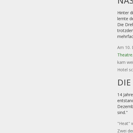
AS
Hinter d
lernte 
Die Dre
trotzde
mehrfac
Am 10. D
Theatre
kam wei
Hotel sc
DIE
14 Jahre
entstan
Dezembe
sind."
"Heat" w
Zwei der