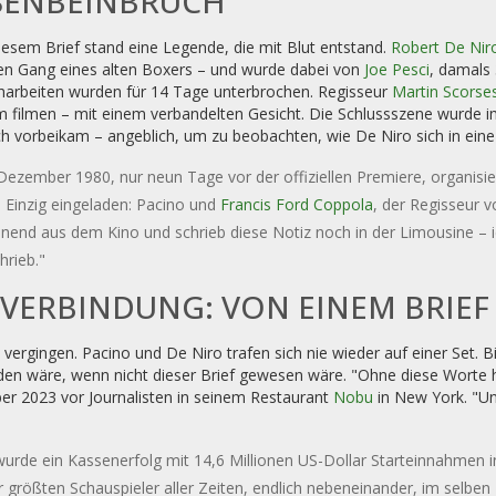
ENBEINBRUCH
iesem Brief stand eine Legende, die mit Blut entstand.
Robert De Nir
den Gang eines alten Boxers – und wurde dabei von
Joe Pesci
, damals 
harbeiten wurden für 14 Tage unterbrochen. Regisseur
Martin Scorse
m filmen – mit einem verbandelten Gesicht. Die Schlussszene wurde 
h vorbeikam – angeblich, um zu beobachten, wie De Niro sich in ein
ezember 1980, nur neun Tage vor der offiziellen Premiere, organisie
. Einzig eingeladen: Pacino und
Francis Ford Coppola
, der Regisseur v
nend aus dem Kino und schrieb diese Notiz noch in der Limousine – 
hrieb."
 VERBINDUNG: VON EINEM BRIEF 
 vergingen. Pacino und De Niro trafen sich nie wieder auf einer Set.
den wäre, wenn nicht dieser Brief gewesen wäre. "Ohne diese Worte h
r 2023 vor Journalisten in seinem Restaurant
Nobu
in New York. "Un
urde ein Kassenerfolg mit 14,6 Millionen US-Dollar Starteinnahmen i
 größten Schauspieler aller Zeiten, endlich nebeneinander, im selben B