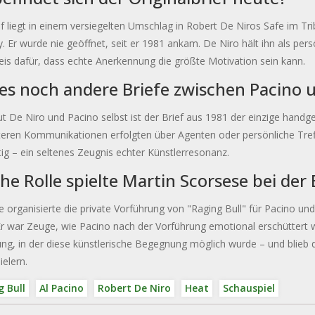
f liegt in einem versiegelten Umschlag in Robert De Niros Safe im Tr
y. Er wurde nie geöffnet, seit er 1981 ankam. De Niro hält ihn als per
is dafür, dass echte Anerkennung die größte Motivation sein kann.
es noch andere Briefe zwischen Pacino 
ut De Niro und Pacino selbst ist der Brief aus 1981 der einzige hand
teren Kommunikationen erfolgten über Agenten oder persönliche Treffe
tig – ein seltenes Zeugnis echter Künstlerresonanz.
he Rolle spielte Martin Scorsese bei der
 organisierte die private Vorführung von "Raging Bull" für Pacino und
Er war Zeuge, wie Pacino nach der Vorführung emotional erschüttert wa
g, in der diese künstlerische Begegnung möglich wurde – und blieb 
elern.
 Bull
Al Pacino
Robert De Niro
Heat
Schauspiel