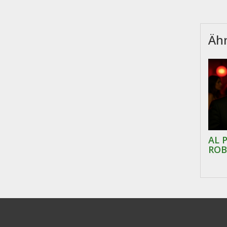
Ähn
AL 
ROB
"RA
"IC
ÜBE