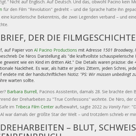
igt."
Nicht auf Englisch. Auf Deutsch. Und das, obwohl Pacino kein Mu
n
für den Film "Revolution" gedreht – und die Sprache hatte ihn gepa
 eine künstlerische Bekenntnis, die zwei Legenden verband – und ei
hte.
 BRIEF, DER DIE FILMGESCHICHT
f, auf Papier von
Al Pacino Productions
mit Adresse
1501 Broadway, 
eschrieb De Niros Darstellung als "die kraftvollste schauspielerische 
e geweint wie ein Kind im dritten Akt." Die Details waren präzise: d
ionale Nacktheit. Es war, als hätte er jedes Zittern, jeden Schrei, je
f endete mit der handschriftlichen Notiz:
"PS: Wir müssen unbedingt 
ahre warten sollte.
ier?
Barbara Burrell
, Pacinos Assistentin, damals 28. Sie brachte den 
rend der Dreharbeiten zu "True Confessions" wohnte. De Niro, der de
Safe im
Tribeca Film Center
aufbewahrt, sagte 2022 zu
Vanity Fair
: "
Al war damals der größte Star der Welt – und trotzdem schrieb er mir
 DREHARBEITEN – BLUT, SCHWEISS