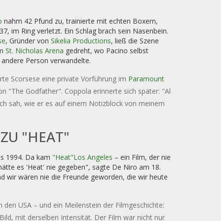
o
nahm 42 Pfund zu, trainierte mit echten Boxern,
37, im Ring verletzt. Ein Schlag brach sein Nasenbein.
se
, Gründer von
Sikelia Productions
, ließ die Szene
im
St. Nicholas Arena
gedreht, wo Pacino selbst
e andere Person verwandelte.
rte Scorsese eine private Vorführung im
Paramount
on "The Godfather". Coppola erinnerte sich später: "Al
ich sah, wie er es auf einem Notizblock von meinem
ZU "HEAT"
 Bis 1994. Da kam
"Heat"
Los Angeles
– ein Film, der nie
ätte es 'Heat' nie gegeben", sagte De Niro am 18.
d wir wären nie die Freunde geworden, die wir heute
n den USA – und ein Meilenstein der Filmgeschichte:
ild, mit derselben Intensität. Der Film war nicht nur