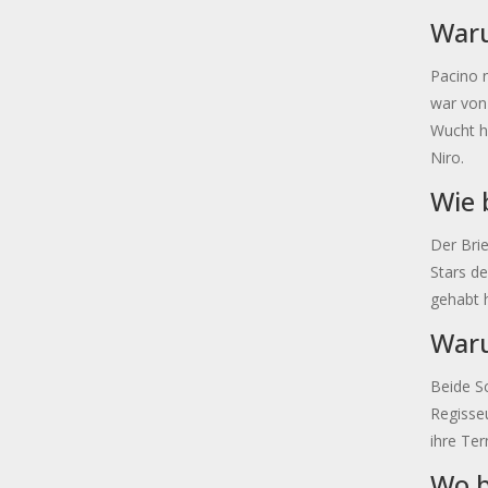
Waru
Pacino 
war von 
Wucht ha
Niro.
Wie 
Der Bri
Stars de
gehabt h
Waru
Beide Sc
Regisseu
ihre Te
Wo b