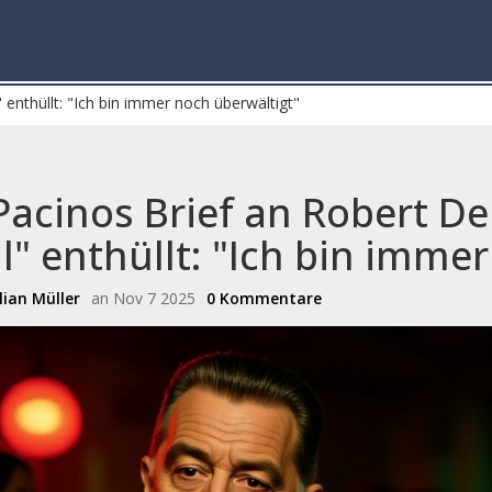
 enthüllt: "Ich bin immer noch überwältigt"
Pacinos Brief an Robert D
l" enthüllt: "Ich bin imme
ian Müller
an Nov 7 2025
0 Kommentare