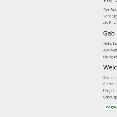
Der Brie
York Cit
als Bewe
Gab 
Nein, la
Alle wei
einzigar
Welc
Scorsese
führte. 
Umgebun
Schauspi
Raging